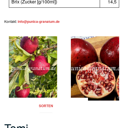
Brix (Zucker [g/100ml])
14,5
Kontakt:
info@punica-granatum.de
SORTEN
Tomi