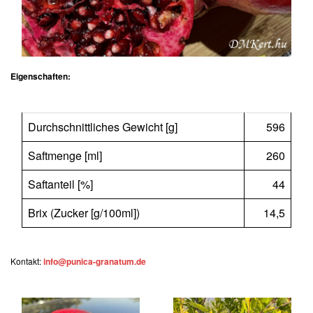
Eigenschaften:
Durchschnittliches Gewicht [g]
596
Saftmenge [ml]
260
Saftanteil [%]
44
Brix (Zucker [g/100ml])
14,5
Kontakt:
info@punica-granatum.de