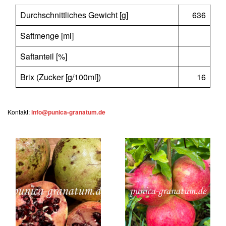
Durchschnittliches Gewicht [g]
636
Saftmenge [ml]
Saftanteil [%]
Brix (Zucker [g/100ml])
16
Kontakt:
info@punica-granatum.de