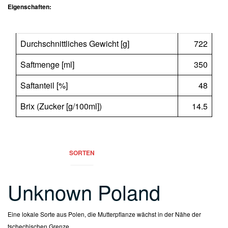
Eigenschaften:
Durchschnittliches Gewicht [g]
722
Saftmenge [ml]
350
Saftanteil [%]
48
Brix (Zucker [g/100ml])
14.5
Kontakt:
info@punica-granatum.de
SORTEN
Unknown Poland
Eine lokale Sorte aus Polen, die Mutterpflanze wächst in der Nähe der
tschechischen Grenze.