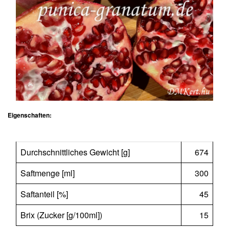
Eigenschaften:
Durchschnittliches Gewicht [g]
674
Saftmenge [ml]
300
Saftanteil [%]
45
Brix (Zucker [g/100ml])
15