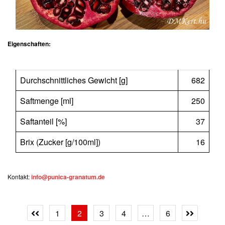
Eigenschaften:
Durchschnittliches Gewicht [g]
682
Saftmenge [ml]
250
Saftanteil [%]
37
Brix (Zucker [g/100ml])
16
Kontakt:
info@punica-granatum.de
Seitennummerierung
1
2
3
4
…
6
Previous
Next