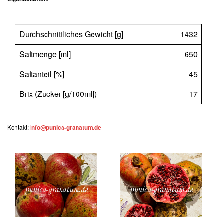
Durchschnittliches Gewicht [g]
1432
Saftmenge [ml]
650
Saftanteil [%]
45
Brix (Zucker [g/100ml])
17
Kontakt:
info@punica-granatum.de